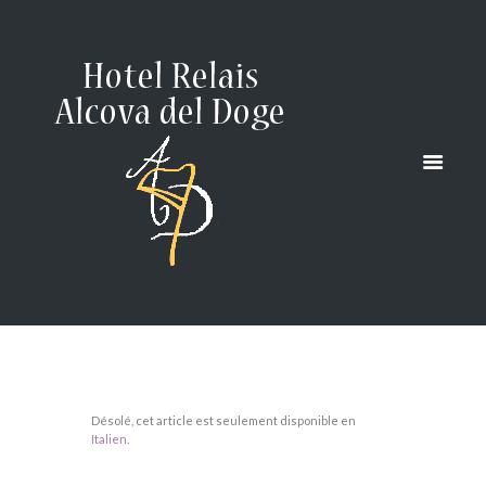
COCCOLE
A 4 ZAMPE
HOME
(ITALIANO) COCCOLE A 4 ZAMPE
Désolé, cet article est seulement disponible en
Italien
.