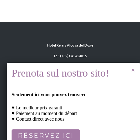
Hotel Relais Alcova del Doge
Tel:
(+39) 041 424816
(+39) 375 599 7888
Fax: (+39) 041 5609373
Via Nazionale, 39/40 - 30034 Mira -
Seulement ici vous pouvez trouver:
Venezia ITALY
E-mail:
info@alcovadeldoge.it
♥ Le meilleur prix garanti
♥ Paiement au moment du départ
P. IVA 03535430270
♥ Contact direct avec nous