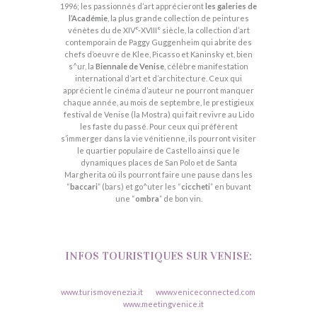
1996; les passionnés d’art apprécieront
les galeries de
l’Académie
, la plus grande collection de peintures
vénètes du de XIV°-XVIII° siècle, la collection d’art
contemporain de Paggy Guggenheim qui abrite des
chefs d’oeuvre de Klee, Picasso et Kaninsky et, bien
s^ur, la
Biennale de Venise
, célèbre manifestation
international d’art et d’architecture. Ceux qui
apprécient le cinéma d’auteur ne pourront manquer
chaque année, au mois de septembre, le prestigieux
festival de Venise (la Mostra) qui fait revivre au Lido
les faste du passé. Pour ceux qui préfèrent
s’immerger dans la vie vénitienne, ils pourront visiter
le quartier populaire de Castello ainsi que le
dynamiques places de San Polo et de Santa
Margherita où ils pourront faire une pause dans les
“
baccari
” (bars) et go^uter les “
ciccheti
” en buvant
une “
ombra
” de bon vin.
INFOS TOURISTIQUES SUR VENISE:
www.turismovenezia.it
www.veniceconnected.com
www.meetingvenice.it