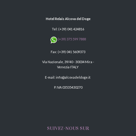
Hotel Relais Alcova del Doge
Tel:
(+39) 041 424816
(+39) 375 599 7888
Fax: (+39) 041 5609373
Via Nazionale, 39/40 - 30034 Mira -
Venezia ITALY
E-mail:
info@alcovadeldoge.it
P. IVA 03535430270
SUIVEZ-NOUS SUR