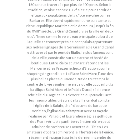
160 canaux traversés par plus de 400 ponts. Selon la
tradition, Venise est née au V° siècle pour servir de
refuge aux populations de la c^ote envahie par les
Barbares. Elle devint rapidement une puissante et
riche République Maritime et le demeura jusqu’à la fin
du XVIII° siècle. Le
Grand Canal
divise la ville en deux
et s’affirme comme le voie d’eau principale au bord de
laquelle se trouvent près de cent palais appartenant
aux nobles lignages de la Serenissime; le Grand Canal
est traversé par le
pont de Rialto
, le plus fameux pont
de la ville, construite sur une arche et bordé de
boutiques. Entre Rialto et St Marc s’étendent les
Mercerie et les Frezzerie, lieux d’élection pour le
shopping de grand luxe. La
Place Saint Marc
, l’une des
plus belles places du monde, fut de tout temps le
centre de la vie vénitienne en ce qu’elle accueillait la
basilique Saint Marc
et le
Palais Ducal
, résidence
officielle du Doge et lieu d’exercice du pouvoir. Parmi
les innombrables trésors de la ville on doit compter
l’
église de la Salute
, chef-d’oeuvre du baroque
vénitien, l
’église du Rédempteur
avec sa façade
réalisée par Palladio et la grandiose église gothique
des Frari, véritable panthéon vénitien où l’on peut
admirer de nombreuses oeuvres du Titien. Les
amateurs d’opéra admireront le
Thé^atre de la Fenice
,
récemment inauguré après le dernier incendie du