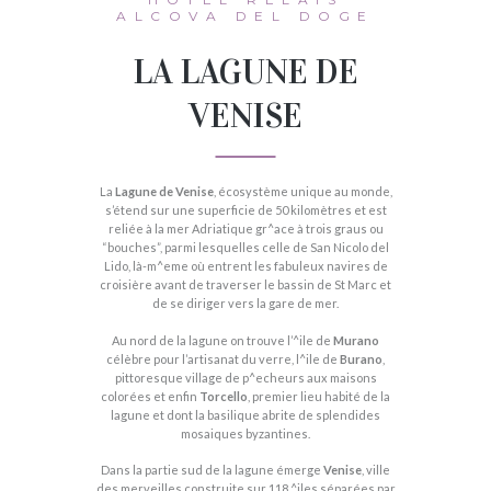
ALCOVA DEL DOGE
LA LAGUNE DE
VENISE
La
Lagune de Venise
, écosystème unique au monde,
s’étend sur une superficie de 50 kilomètres et est
reliée à la mer Adriatique gr^ace à trois graus ou
“bouches”, parmi lesquelles celle de San Nicolo del
Lido, là-m^eme où entrent les fabuleux navires de
croisière avant de traverser le bassin de St Marc et
de se diriger vers la gare de mer.
Au nord de la lagune on trouve l’^ile de
Murano
célèbre pour l’artisanat du verre, l^ile de
Burano
,
pittoresque village de p^echeurs aux maisons
colorées et enfin
Torcello
, premier lieu habité de la
lagune et dont la basilique abrite de splendides
mosaiques byzantines.
Dans la partie sud de la lagune émerge
Venise
, ville
des merveilles construite sur 118 ^iles séparées par