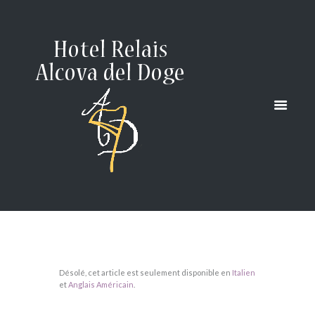
Désolé, cet article est seulement disponible en
Italien
et
Anglais Américain
.