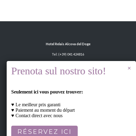
Hotel Relais Alcova del Doge
Tel:
(+39) 041 424816
(+39) 375 599 7888
Fax: (+39) 041 5609373
Via Nazionale, 39/40 - 30034 Mira -
Seulement ici vous pouvez trouver:
Venezia ITALY
E-mail:
info@alcovadeldoge.it
♥ Le meilleur prix garanti
♥ Paiement au moment du départ
P. IVA 03535430270
♥ Contact direct avec nous